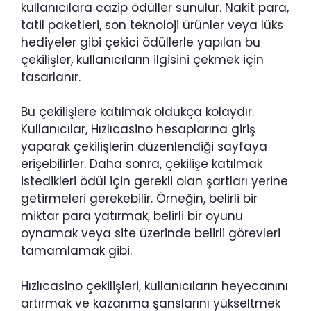
kullanıcılara cazip ödüller sunulur. Nakit para,
tatil paketleri, son teknoloji ürünler veya lüks
hediyeler gibi çekici ödüllerle yapılan bu
çekilişler, kullanıcıların ilgisini çekmek için
tasarlanır.
Bu çekilişlere katılmak oldukça kolaydır.
Kullanıcılar, Hızlıcasino hesaplarına giriş
yaparak çekilişlerin düzenlendiği sayfaya
erişebilirler. Daha sonra, çekilişe katılmak
istedikleri ödül için gerekli olan şartları yerine
getirmeleri gerekebilir. Örneğin, belirli bir
miktar para yatırmak, belirli bir oyunu
oynamak veya site üzerinde belirli görevleri
tamamlamak gibi.
Hızlıcasino çekilişleri, kullanıcıların heyecanını
artırmak ve kazanma şanslarını yükseltmek