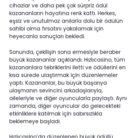
cihazlar ve daha pek çok sürpriz ödül
kazananların hayatına renk kattı. Herkes,
eşsiz ve unutulmaz anılarla dolu bir ödülün
sahibi olma fırsatını yakalamak için
heyecanla sonuçları bekledi.
Sonunda, çekilişin sona ermesiyle beraber
büyük kazananlar açıklandı. Hızlıcasino, tüm
kazananlara tebriklerini iletti ve ödüllerini en
kısa sürede ulaştırmak için düzenlemeler
yaptı. Kazananlar, bu büyük başarıya
ulaşmanın sevincini arkadaşlarıyla,
aileleriyle ve diğer oyuncularla paylaştı. Aynı
zamanda, diğer oyuncular da gelecekteki
etkinliklere katılmak için sabırsızlıkla
beklemeye başladı.
Hızlıcasino’da düzenlenen büyük ödüllü