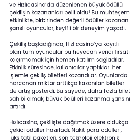
ve Hızlıcasino’da düzenlenen büyük ödüllü
çekilişin kazananları belli oldu! Bu muhteşem
etkinlikte, birbirinden değerli ödüller kazanan
şanslı oyuncular, keyifli bir deneyim yaşadı.
Çekiliş başladığında, Hızlıcasino’ya kayıtlı
olan tüm oyuncular bu heyecan verici fırsatı
kaçırmamak için hemen katılım sağladılar.
Etkinlik süresince, kullanıcılar yaptıkları her
işlemle çekiliş biletleri kazandılar. Oyunlarda
harcanan miktar arttıkça kazanılan biletler
de artış gösterdi. Bu sayede, daha fazla bilet
sahibi olmak, büyük ödülleri kazanma şansını
artırdı.
Hızlıcasino, çekilişte dağıtmak üzere oldukça
çekici ödüller hazırladı. Nakit para ödülleri,
lüks tatil paketleri, son teknoloji elektronik