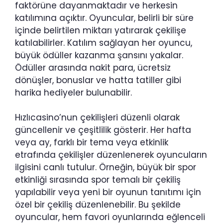
faktörüne dayanmaktadır ve herkesin
katılımına açıktır. Oyuncular, belirli bir süre
içinde belirtilen miktarı yatırarak çekilişe
katılabilirler. Katılım sağlayan her oyuncu,
büyük ödüller kazanma şansını yakalar.
Ödüller arasında nakit para, ücretsiz
dönüşler, bonuslar ve hatta tatiller gibi
harika hediyeler bulunabilir.
Hızlıcasino’nun çekilişleri düzenli olarak
güncellenir ve çeşitlilik gösterir. Her hafta
veya ay, farklı bir tema veya etkinlik
etrafında çekilişler düzenlenerek oyuncuların
ilgisini canlı tutulur. Örneğin, büyük bir spor
etkinliği sırasında spor temalı bir çekiliş
yapılabilir veya yeni bir oyunun tanıtımı için
özel bir çekiliş düzenlenebilir. Bu şekilde
oyuncular, hem favori oyunlarında eğlenceli