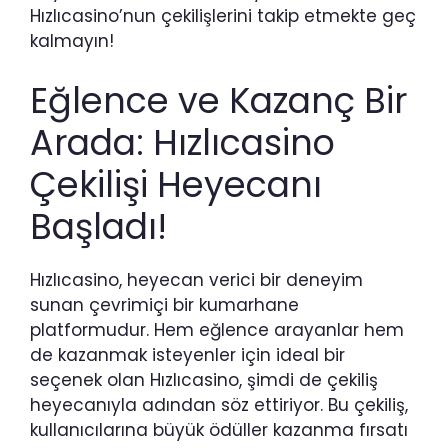
Hızlıcasino’nun çekilişlerini takip etmekte geç
kalmayın!
Eğlence ve Kazanç Bir
Arada: Hızlıcasino
Çekilişi Heyecanı
Başladı!
Hızlıcasino, heyecan verici bir deneyim
sunan çevrimiçi bir kumarhane
platformudur. Hem eğlence arayanlar hem
de kazanmak isteyenler için ideal bir
seçenek olan Hızlıcasino, şimdi de çekiliş
heyecanıyla adından söz ettiriyor. Bu çekiliş,
kullanıcılarına büyük ödüller kazanma fırsatı