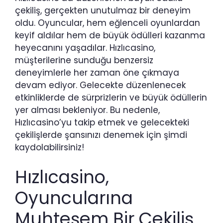
çekiliş, gerçekten unutulmaz bir deneyim
oldu. Oyuncular, hem eğlenceli oyunlardan
keyif aldılar hem de büyük ödülleri kazanma
heyecanını yaşadılar. Hızlıcasino,
müşterilerine sunduğu benzersiz
deneyimlerle her zaman öne çıkmaya
devam ediyor. Gelecekte düzenlenecek
etkinliklerde de sürprizlerin ve büyük ödüllerin
yer alması bekleniyor. Bu nedenle,
Hızlıcasino’yu takip etmek ve gelecekteki
çekilişlerde şansınızı denemek için şimdi
kaydolabilirsiniz!
Hızlıcasino,
Oyuncularına
Muhteşem Bir Çekiliş