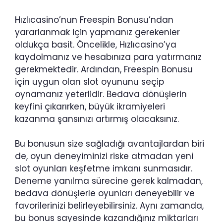
Hızlıcasino’nun Freespin Bonusu’ndan
yararlanmak için yapmanız gerekenler
oldukça basit. Öncelikle, Hızlıcasino’ya
kaydolmanız ve hesabınıza para yatırmanız
gerekmektedir. Ardından, Freespin Bonusu
için uygun olan slot oyununu seçip
oynamanız yeterlidir. Bedava dönüşlerin
keyfini çıkarırken, büyük ikramiyeleri
kazanma şansınızı artırmış olacaksınız.
Bu bonusun size sağladığı avantajlardan biri
de, oyun deneyiminizi riske atmadan yeni
slot oyunları keşfetme imkanı sunmasıdır.
Deneme yanılma sürecine gerek kalmadan,
bedava dönüşlerle oyunları deneyebilir ve
favorilerinizi belirleyebilirsiniz. Aynı zamanda,
bu bonus sayesinde kazandığınız miktarları