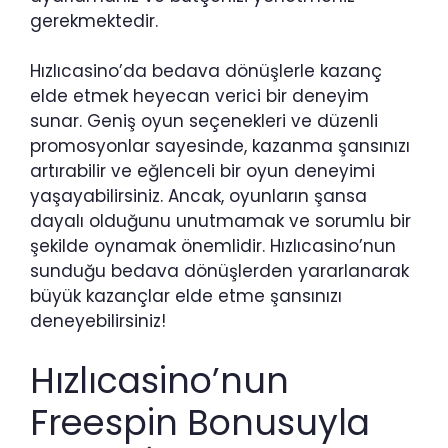
gerekmektedir.
Hızlıcasino’da bedava dönüşlerle kazanç
elde etmek heyecan verici bir deneyim
sunar. Geniş oyun seçenekleri ve düzenli
promosyonlar sayesinde, kazanma şansınızı
artırabilir ve eğlenceli bir oyun deneyimi
yaşayabilirsiniz. Ancak, oyunların şansa
dayalı olduğunu unutmamak ve sorumlu bir
şekilde oynamak önemlidir. Hızlıcasino’nun
sunduğu bedava dönüşlerden yararlanarak
büyük kazançlar elde etme şansınızı
deneyebilirsiniz!
Hızlıcasino’nun
Freespin Bonusuyla