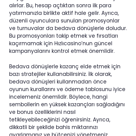
alırlar. Bu, hesap açtıktan sonra ilk para
yatırmanızla birlikte aktif hale gelir. Ayrıca,
düzenli oyunculara sunulan promosyonlar
ve turnuvalar da bedava dönüşlerle doludur.
Bu promosyonları takip etmek ve fırsatları
kaçırmamak için Hızlıcasino’nun güncel
kampanyalarını kontrol etmek önemlidir.
Bedava dönüşlerle kazanç elde etmek için
bazı stratejiler kullanabilirsiniz. İlk olarak,
bedava dönüşleri kullanmadan önce
oyunun kurallarını ve ödeme tablosunu iyice
incelemeniz önemlidir. Böylece, hangi
sembollerin en yüksek kazançları sağladığını
ve bonus özelliklerini nasıl
tetikleyebileceğinizi öğrenirsiniz. Ayrıca,
dikkatli bir şekilde bahis miktarınızı
ayarlamanız ve bütçenizi yönetmeniz