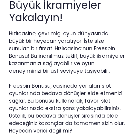
Büyük İkramiyeler
Yakalayın!
Hızlıcasino, çevrimiçi oyun dünyasında
büyük bir heyecan yaratıyor. İşte size
sunulan bir fırsat: Hızlıcasino’nun Freespin
Bonusu! Bu inanılmaz teklif, büyük ikramiyeler
kazanmanızı sağlayabilir ve oyun
deneyiminizi bir üst seviyeye taşıyabilir.
Freespin Bonusu, casinoda yer alan slot
oyunlarında bedava dönüşler elde etmenizi
sağlar. Bu bonusu kullanarak, favori slot
oyunlarınızda ekstra şans yakalayabilirsiniz.
Üstelik, bu bedava dönüşler sırasında elde
edeceğiniz kazançlar da tamamen sizin olur.
Heyecan verici değil mi?