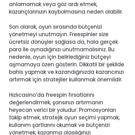
anlamamak veya göz ardı etmek,
kazançlarınızın kaybolmasına neden olabilir.
Son olarak, oyun sırasında bütçenizi
yönetmeyi unutmayın. Freespinler size
ücretsiz dönüşler sağlasa da, hala gerçek
para ile oynadığınızı unutmamalısınız. Bu
nedenle, oyun için belirlediğiniz bütçeyi
aşmamaya özen gösterin. Dikkatli bir şekilde
bahis yapmak ve kazandığınızda kazancınızı
artırmak için stratejiler kullanmak önemlidir.
Hızlıcasino’da freespin fırsatlarını
değerlendirmek, şansınızı artırmanın
heyecan verici bir yoludur. Promosyonları
takip etmek, stratejik oyun seçimi yapmak,
kullanım şartlarını okumak ve bütçenizi
yönetmek, kazanma olasılığınızı