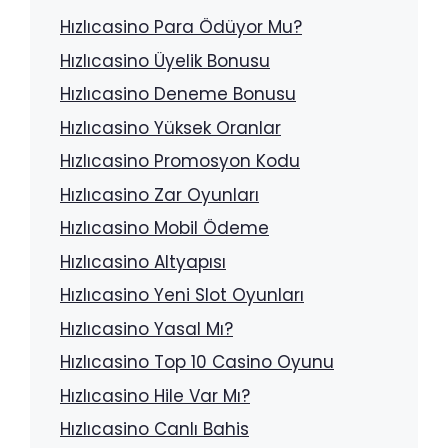
Hızlıcasino Para Ödüyor Mu?
Hızlıcasino Üyelik Bonusu
Hızlıcasino Deneme Bonusu
Hızlıcasino Yüksek Oranlar
Hızlıcasino Promosyon Kodu
Hızlıcasino Zar Oyunları
Hızlıcasino Mobil Ödeme
Hızlıcasino Altyapısı
Hızlıcasino Yeni Slot Oyunları
Hızlıcasino Yasal Mı?
Hızlıcasino Top 10 Casino Oyunu
Hızlıcasino Hile Var Mı?
Hızlıcasino Canlı Bahis