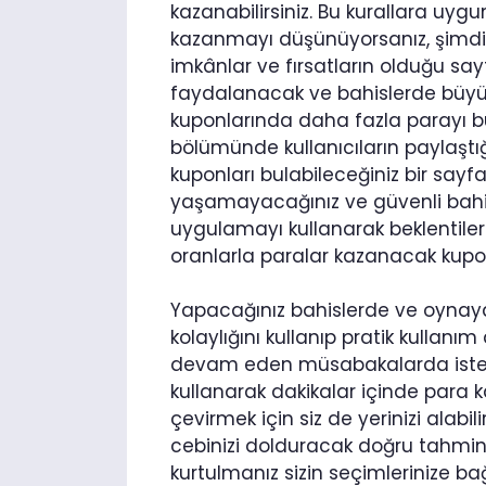
kazanabilirsiniz. Bu kurallara uy
kazanmayı düşünüyorsanız, şimdi kayı
imkânlar ve fırsatların olduğu say
faydalanacak ve bahislerde büy
kuponlarında daha fazla parayı b
bölümünde kullanıcıların paylaştığ
kuponları bulabileceğiniz bir sayfa
yaşamayacağınız ve güvenli bahis
uygulamayı kullanarak beklentileri
oranlarla paralar kazanacak kupo
Yapacağınız bahislerde ve oynay
kolaylığını kullanıp pratik kullanı
devam eden müsabakalarda isterse
kullanarak dakikalar içinde para ka
çevirmek için siz de yerinizi alabi
cebinizi dolduracak doğru tahmin
kurtulmanız sizin seçimlerinize bağl