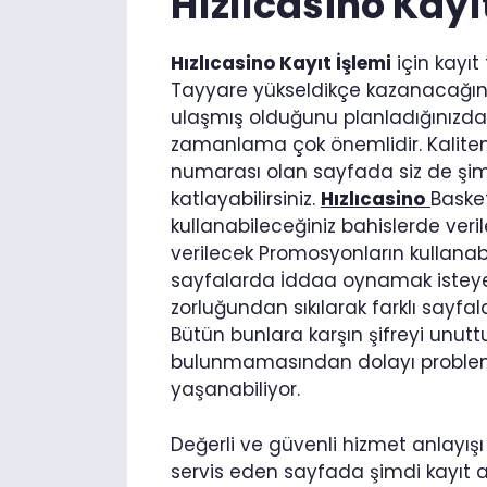
Hızlıcasino Kayı
Hızlıcasino Kayıt İşlemi
için kayı
Tayyare yükseldikçe kazanacağın
ulaşmış olduğunu planladığınızd
zamanlama çok önemlidir. Kaliteni
numarası olan sayfada siz de şimd
katlayabilirsiniz.
Hızlıcasino
Baske
kullanabileceğiniz bahislerde veri
verilecek Promosyonların kullanab
sayfalarda İddaa oynamak isteye
zorluğundan sıkılarak farklı sayfal
Bütün bunlara karşın şifreyi unu
bulunmamasından dolayı problem
yaşanabiliyor.
Değerli ve güvenli hizmet anlayışı 
servis eden sayfada şimdi kayıt