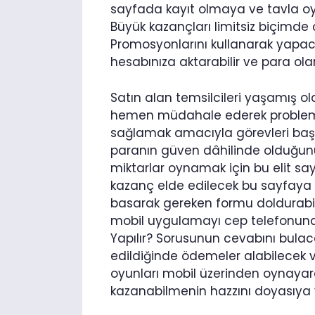
sayfada kayıt olmaya ve tavla o
Büyük kazançları limitsiz biçimd
Promosyonlarını kullanarak yapac
hesabınıza aktarabilir ve para olara
Satın alan temsilcileri yaşamış ol
hemen müdahale ederek problem
sağlamak amacıyla görevleri ba
paranın güven dâhilinde olduğun
miktarlar oynamak için bu elit say
kazanç elde edilecek bu sayfaya k
basarak gereken formu doldurabili
mobil uygulamayı cep telefonuna
Yapılır? Sorusunun cevabını bulac
edildiğinde ödemeler alabilecek v
oyunları mobil üzerinden oynaya
kazanabilmenin hazzını doyasıya 