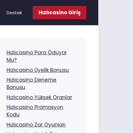
Hızlıcasino Giriş
Destek
Hızlıcasino Para Ödüyor
Mu?
Hızlıcasino Üyelik Bonusu
Hızlıcasino Deneme
Bonusu
Hızlıcasino Yüksek Oranlar
Hızlıcasino Promosyon
Kodu
Hızlıcasino Zar Oyunları