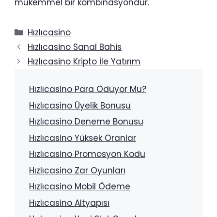
mükemmel bir kombinasyondur.
Kategoriler
Hızlıcasino
Hızlıcasino Sanal Bahis
Hızlıcasino Kripto İle Yatırım
Hızlıcasino Para Ödüyor Mu?
Hızlıcasino Üyelik Bonusu
Hızlıcasino Deneme Bonusu
Hızlıcasino Yüksek Oranlar
Hızlıcasino Promosyon Kodu
Hızlıcasino Zar Oyunları
Hızlıcasino Mobil Ödeme
Hızlıcasino Altyapısı