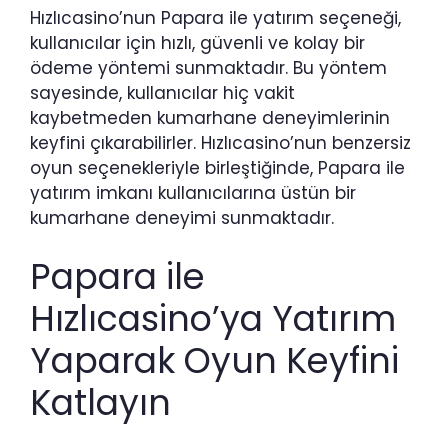
Hızlıcasino’nun Papara ile yatırım seçeneği,
kullanıcılar için hızlı, güvenli ve kolay bir
ödeme yöntemi sunmaktadır. Bu yöntem
sayesinde, kullanıcılar hiç vakit
kaybetmeden kumarhane deneyimlerinin
keyfini çıkarabilirler. Hızlıcasino’nun benzersiz
oyun seçenekleriyle birleştiğinde, Papara ile
yatırım imkanı kullanıcılarına üstün bir
kumarhane deneyimi sunmaktadır.
Papara ile
Hızlıcasino’ya Yatırım
Yaparak Oyun Keyfini
Katlayın