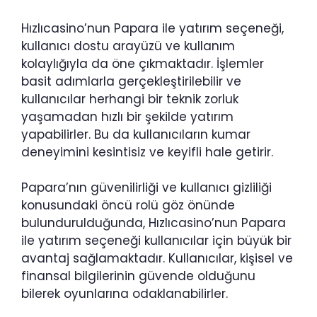
Hızlıcasino’nun Papara ile yatırım seçeneği,
kullanıcı dostu arayüzü ve kullanım
kolaylığıyla da öne çıkmaktadır. İşlemler
basit adımlarla gerçekleştirilebilir ve
kullanıcılar herhangi bir teknik zorluk
yaşamadan hızlı bir şekilde yatırım
yapabilirler. Bu da kullanıcıların kumar
deneyimini kesintisiz ve keyifli hale getirir.
Papara’nın güvenilirliği ve kullanıcı gizliliği
konusundaki öncü rolü göz önünde
bulundurulduğunda, Hızlıcasino’nun Papara
ile yatırım seçeneği kullanıcılar için büyük bir
avantaj sağlamaktadır. Kullanıcılar, kişisel ve
finansal bilgilerinin güvende olduğunu
bilerek oyunlarına odaklanabilirler.