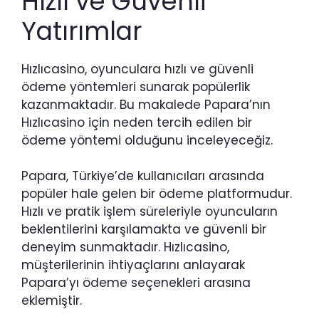
Hızlı ve Güvenli
Yatırımlar
Hızlıcasino, oyunculara hızlı ve güvenli
ödeme yöntemleri sunarak popülerlik
kazanmaktadır. Bu makalede Papara’nın
Hızlıcasino için neden tercih edilen bir
ödeme yöntemi olduğunu inceleyeceğiz.
Papara, Türkiye’de kullanıcıları arasında
popüler hale gelen bir ödeme platformudur.
Hızlı ve pratik işlem süreleriyle oyuncuların
beklentilerini karşılamakta ve güvenli bir
deneyim sunmaktadır. Hızlıcasino,
müşterilerinin ihtiyaçlarını anlayarak
Papara’yı ödeme seçenekleri arasına
eklemiştir.