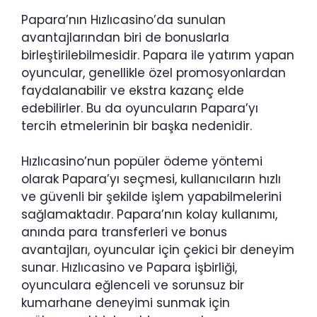
Papara’nın Hızlıcasino’da sunulan
avantajlarından biri de bonuslarla
birleştirilebilmesidir. Papara ile yatırım yapan
oyuncular, genellikle özel promosyonlardan
faydalanabilir ve ekstra kazanç elde
edebilirler. Bu da oyuncuların Papara’yı
tercih etmelerinin bir başka nedenidir.
Hızlıcasino’nun popüler ödeme yöntemi
olarak Papara’yı seçmesi, kullanıcıların hızlı
ve güvenli bir şekilde işlem yapabilmelerini
sağlamaktadır. Papara’nın kolay kullanımı,
anında para transferleri ve bonus
avantajları, oyuncular için çekici bir deneyim
sunar. Hızlıcasino ve Papara işbirliği,
oyunculara eğlenceli ve sorunsuz bir
kumarhane deneyimi sunmak için