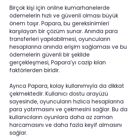
Birçok kişi için online kumarhanelerde
ödemelerin hızlı ve güvenli olması büyük
önem taşır. Papara, bu gereksinimleri
karşılayan bir çözüm sunar. Anında para
transferleri yapılabilmesi, oyuncuların
hesaplarına anında erişim sağlaması ve bu
ödemelerin güvenli bir şekilde
gerçekleşmesi, Papara’yı cazip kılan
faktörlerden biridir.
Ayrıca Papara, kolay kullanımıyla da dikkat
çekmektedir. Kullanıcı dostu arayüzü
sayesinde, oyuncuların hızlıca hesaplarına
para yatırmasını ve çekmesini sağlar. Bu da
kullanıcıların oyunlara daha az zaman
harcamasını ve daha fazla keyif almasını
sağlar.