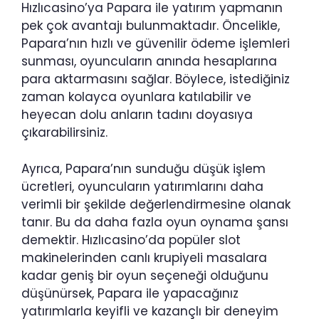
Hızlıcasino’ya Papara ile yatırım yapmanın
pek çok avantajı bulunmaktadır. Öncelikle,
Papara’nın hızlı ve güvenilir ödeme işlemleri
sunması, oyuncuların anında hesaplarına
para aktarmasını sağlar. Böylece, istediğiniz
zaman kolayca oyunlara katılabilir ve
heyecan dolu anların tadını doyasıya
çıkarabilirsiniz.
Ayrıca, Papara’nın sunduğu düşük işlem
ücretleri, oyuncuların yatırımlarını daha
verimli bir şekilde değerlendirmesine olanak
tanır. Bu da daha fazla oyun oynama şansı
demektir. Hızlıcasino’da popüler slot
makinelerinden canlı krupiyeli masalara
kadar geniş bir oyun seçeneği olduğunu
düşünürsek, Papara ile yapacağınız
yatırımlarla keyifli ve kazançlı bir deneyim