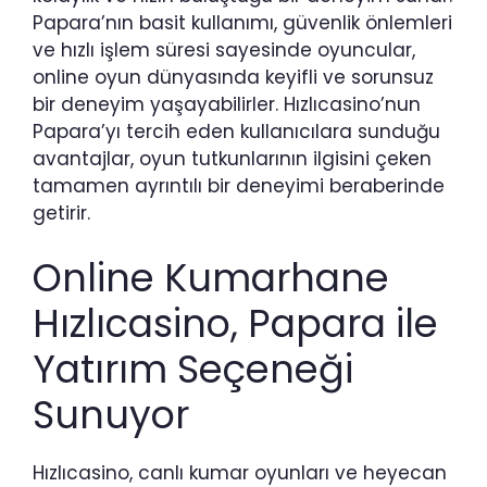
Papara’nın basit kullanımı, güvenlik önlemleri
ve hızlı işlem süresi sayesinde oyuncular,
online oyun dünyasında keyifli ve sorunsuz
bir deneyim yaşayabilirler. Hızlıcasino’nun
Papara’yı tercih eden kullanıcılara sunduğu
avantajlar, oyun tutkunlarının ilgisini çeken
tamamen ayrıntılı bir deneyimi beraberinde
getirir.
Online Kumarhane
Hızlıcasino, Papara ile
Yatırım Seçeneği
Sunuyor
Hızlıcasino, canlı kumar oyunları ve heyecan