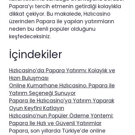
Papara’yı tercih etmenin getirdiği kolaylıkla
dikkat çekiyor. Bu makalede, Hızlıcasino
üzerinden Papara ile yapılan yatırımların
neden bu denli popüler olduğunu
keşfedeceksiniz.
İçindekiler
Hızlıcasino’da Papara Yatırımı: Kolaylık ve
Hızın Buluşması
Online Kumarhane Hızlıcasino, Papara ile
Yatırım Seçeneği Sunuyor
Papara ile Hızlıcasino’ya Yatırım Yaparak
Oyun Keyfini Katlayın
Hızlıcasino’nun Popüler Ödeme Yöntemi:
Papara İle Hızlı ve Güvenli Yatırımlar
Papara, son yıllarda Türkiye’de online