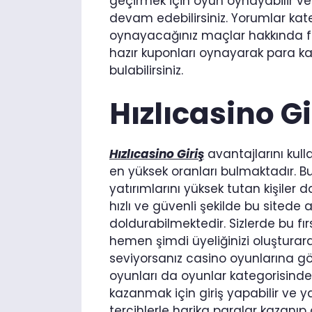
geçirmek için oyun oynayabilir 
devam edebilirsiniz. Yorumlar kat
oynayacağınız maçlar hakkında fiki
hazır kuponları oynayarak para ka
bulabilirsiniz.
Hızlıcasino Gi
Hızlıcasino Giriş
avantajlarını kul
en yüksek oranları bulmaktadır. Bu
yatırımlarını yüksek tutan kişile
hızlı ve güvenli şekilde bu sitede 
doldurabilmektedir. Sizlerde bu fır
hemen şimdi üyeliğinizi oluşturara
seviyorsanız casino oyunlarına göz 
oyunları da oyunlar kategorisinde
kazanmak için giriş yapabilir ve
tercihlerle harika paralar kazanı