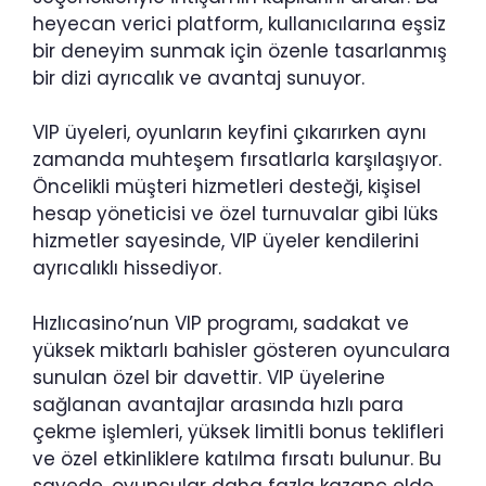
heyecan verici platform, kullanıcılarına eşsiz
bir deneyim sunmak için özenle tasarlanmış
bir dizi ayrıcalık ve avantaj sunuyor.
VIP üyeleri, oyunların keyfini çıkarırken aynı
zamanda muhteşem fırsatlarla karşılaşıyor.
Öncelikli müşteri hizmetleri desteği, kişisel
hesap yöneticisi ve özel turnuvalar gibi lüks
hizmetler sayesinde, VIP üyeler kendilerini
ayrıcalıklı hissediyor.
Hızlıcasino’nun VIP programı, sadakat ve
yüksek miktarlı bahisler gösteren oyunculara
sunulan özel bir davettir. VIP üyelerine
sağlanan avantajlar arasında hızlı para
çekme işlemleri, yüksek limitli bonus teklifleri
ve özel etkinliklere katılma fırsatı bulunur. Bu
sayede, oyuncular daha fazla kazanç elde