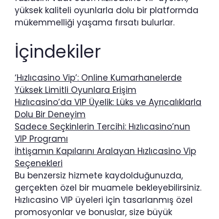
yüksek kaliteli oyunlarla dolu bir platformda
mükemmelliği yaşama fırsatı bulurlar.
İçindekiler
‘Hızlıcasino Vip’: Online Kumarhanelerde
Yüksek Limitli Oyunlara Erişim
Hızlıcasino’da VIP Üyelik: Lüks ve Ayrıcalıklarla
Dolu Bir Deneyim
Sadece Seçkinlerin Tercihi: Hızlıcasino’nun
VIP Programı
İhtişamın Kapılarını Aralayan Hızlıcasino Vip
Seçenekleri
Bu benzersiz hizmete kaydolduğunuzda,
gerçekten özel bir muamele bekleyebilirsiniz.
Hızlıcasino VIP üyeleri için tasarlanmış özel
promosyonlar ve bonuslar, size büyük