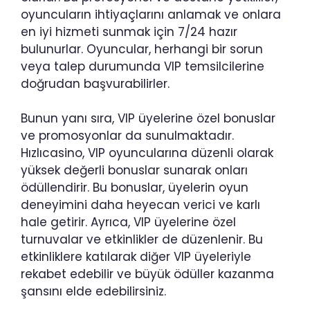
oyuncuların ihtiyaçlarını anlamak ve onlara
en iyi hizmeti sunmak için 7/24 hazır
bulunurlar. Oyuncular, herhangi bir sorun
veya talep durumunda VIP temsilcilerine
doğrudan başvurabilirler.
Bunun yanı sıra, VIP üyelerine özel bonuslar
ve promosyonlar da sunulmaktadır.
Hızlıcasino, VIP oyuncularına düzenli olarak
yüksek değerli bonuslar sunarak onları
ödüllendirir. Bu bonuslar, üyelerin oyun
deneyimini daha heyecan verici ve karlı
hale getirir. Ayrıca, VIP üyelerine özel
turnuvalar ve etkinlikler de düzenlenir. Bu
etkinliklere katılarak diğer VIP üyeleriyle
rekabet edebilir ve büyük ödüller kazanma
şansını elde edebilirsiniz.