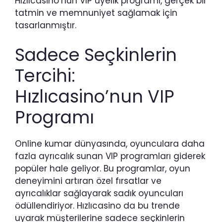
Hızlıcasino’nun VIP üyelik programı, gerçek bir
tatmin ve memnuniyet sağlamak için
tasarlanmıştır.
Sadece Seçkinlerin
Tercihi:
Hızlıcasino’nun VIP
Programı
Online kumar dünyasında, oyunculara daha
fazla ayrıcalık sunan VIP programları giderek
popüler hale geliyor. Bu programlar, oyun
deneyimini artıran özel fırsatlar ve
ayrıcalıklar sağlayarak sadık oyuncuları
ödüllendiriyor. Hızlıcasino da bu trende
uyarak müşterilerine sadece seçkinlerin