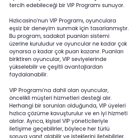
tercih edebileceği bir VIP Programı sunuyor.
Hızlıcasino’nun VIP Programı, oyunculara
eşsiz bir deneyim sunmak için tasarlanmıştır.
Bu program, sadakat puanları sistemi
üzerine kuruludur ve oyuncular ne kadar çok
oynarsa o kadar çok puan kazanır. Puanları
biriktiren oyuncular, VIP seviyelerinde
yükselebilir ve çeşitli avantajlardan
faydalanabilir.
VIP Programı’na dahil olan oyuncular,
öncelikli müşteri hizmetleri desteği alır.
Herhangi bir sorunları olduğunda, VIP üyeleri
hızlıca çözüme kavuşturulur ve en iyi hizmeti
alırlar. Ayrıca, kişisel VIP yöneticileriyle
iletişime geçebilirler, böylece her türlü
soruya yanıt alabilir ve isteklerini iletebilirler.